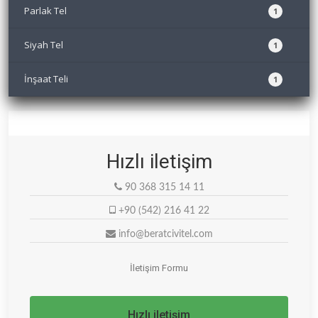
Parlak Tel
1
Siyah Tel
1
İnşaat Teli
1
Hızlı iletişim
90 368 315 14 11
+90 (542) 216 41 22
info@beratcivitel.com
İletişim Formu
Hızlı iletişim