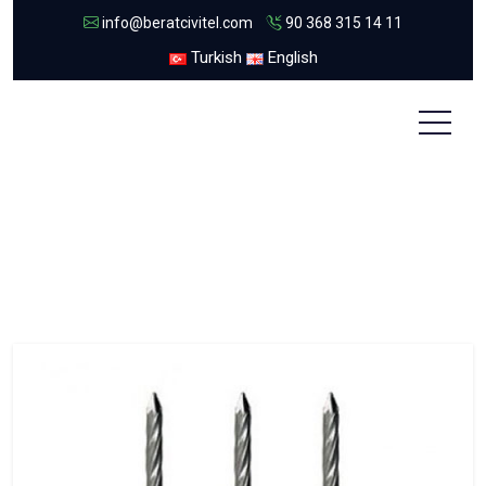
info@beratcivitel.com
90 368 315 14 11
Turkish
English
Çelik Çivi
Ana Sayfa
Çelik Çivi