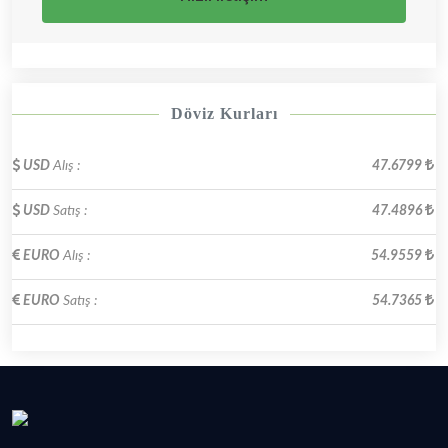
Döviz Kurları
USD
Alış :
47.6799
USD
Satış :
47.4896
EURO
Alış :
54.9559
EURO
Satış :
54.7365